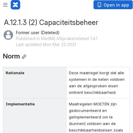
Open in app
A.12.1.3 (2) Capaciteitsbeheer
Former user (Deleted)
Published in MedMij Afsprakenstelsel 1.4.1
Last updated Mon Mar 22 2021
Norm
Rationale
Deze maatregel borgt dat alle 
systemen in de keten voldoen 
aan de afgesproken eisen 
omtrent beschikbaarheid.
Implementatie
Maatregelen MOETEN zijn 
gedocumenteerd en 
geïmplementeerd om te 
(kunnen) voldoen aan de 
beschikbaarheidseisen zoals 