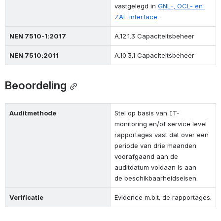
vastgelegd in 
GNL-, OCL- en 
ZAL-interface
.
NEN 7510-1:2017
A.12.1.3 Capaciteitsbeheer
NEN 7510:2011
A.10.3.1 Capaciteitsbeheer
Beoordeling
Auditmethode
Stel op basis van IT-
monitoring en/of service level 
rapportages vast dat over een 
periode van drie maanden 
voorafgaand aan de 
auditdatum voldaan is aan 
de 
beschikbaarheidseisen
.
Verificatie
Evidence m.b.t. de rapportages.