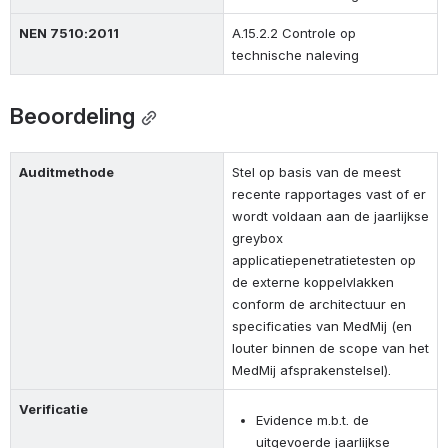
NEN 7510:2011
A.15.2.2 Controle op 
technische naleving
Beoordeling
Auditmethode
Stel op basis van de meest 
recente rapportages vast of er 
wordt voldaan aan de jaarlijkse 
greybox 
applicatiepenetratietesten op 
de externe koppelvlakken 
conform de architectuur en 
specificaties van MedMij (en 
louter binnen de scope van het 
MedMij afsprakenstelsel).
Verificatie
Evidence m.b.t. de 
uitgevoerde jaarlijkse 