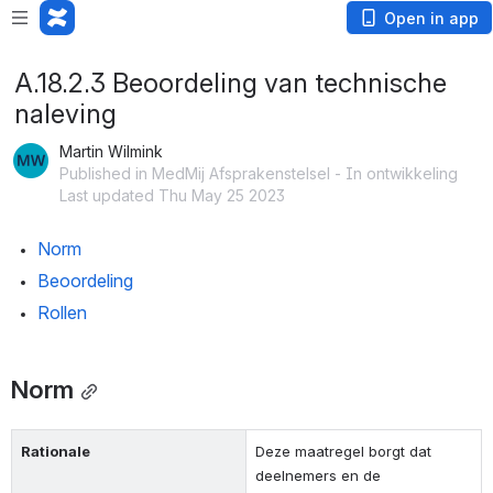
Open in app
A.18.2.3 Beoordeling van technische
naleving
Martin Wilmink
Published in MedMij Afsprakenstelsel - In ontwikkeling
Last updated Thu May 25 2023
Norm
Beoordeling
Rollen
Norm
Rationale
Deze maatregel borgt dat 
deelnemers en de 