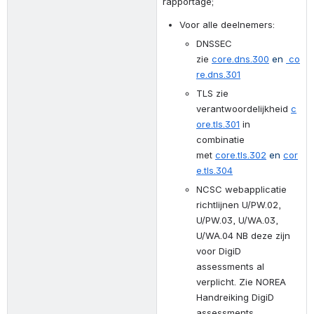
rapportage;
Voor alle deelnemers:
DNSSEC 
zie
core.dns.300
en 
co
re.dns.301
TLS zie 
verantwoordelijkheid
c
ore.tls.301
in 
combinatie 
met
core.tls.302
en
cor
e.tls.304
NCSC webapplicatie 
richtlijnen U/PW.02, 
U/PW.03, U/WA.03, 
U/WA.04 NB deze zijn 
voor DigiD 
assessments al 
verplicht. Zie NOREA 
Handreiking DigiD 
assessments