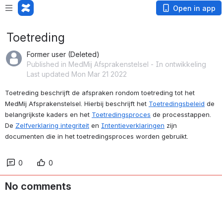
Open in app
Toetreding
Former user (Deleted)
Published in MedMij Afsprakenstelsel - In ontwikkeling
Last updated Mon Mar 21 2022
Toetreding beschrijft de afspraken rondom toetreding tot het 
MedMij Afsprakenstelsel. Hierbij beschrijft het 
Toetredingsbeleid
 de 
belangrijkste kaders en het 
Toetredingsproces
 de processtappen. 
De 
Zelfverklaring integriteit
 en 
Intentieverklaringen
 zijn 
documenten die in het toetredingsproces worden gebruikt.
0
0
No comments